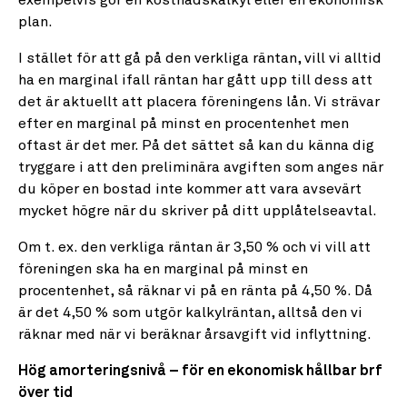
exempelvis gör en kostnadskalkyl eller en ekonomisk
plan.
I stället för att gå på den verkliga räntan, vill vi alltid
ha en marginal ifall räntan har gått upp till dess att
det är aktuellt att placera föreningens lån. Vi strävar
efter en marginal på minst en procentenhet men
oftast är det mer. På det sättet så kan du känna dig
tryggare i att den preliminära avgiften som anges när
du köper en bostad inte kommer att vara avsevärt
mycket högre när du skriver på ditt upplåtelseavtal.
Om t. ex. den verkliga räntan är 3,50 % och vi vill att
föreningen ska ha en marginal på minst en
procentenhet, så räknar vi på en ränta på 4,50 %. Då
är det 4,50 % som utgör kalkylräntan, alltså den vi
räknar med när vi beräknar årsavgift vid inflyttning.
Hög amorteringsnivå – för en ekonomisk hållbar brf
över tid