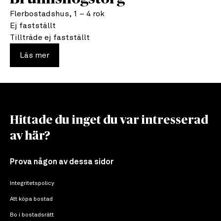
Flerbostadshus, 1 – 4 rok
Ej fastställt
Tillträde ej fastställt
om Brunnshögstorg
Läs mer
Hittade du inget du var intresserad
av här?
Prova någon av dessa sidor
Integritetspolicy
Att köpa bostad
Bo i bostadsrätt