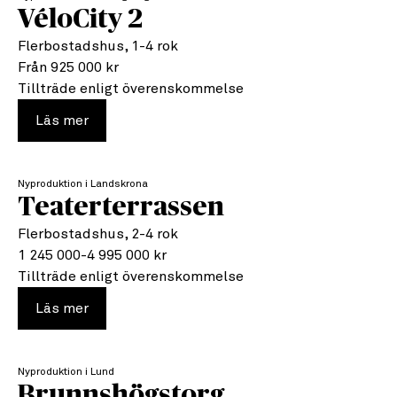
TILL SALU
VéloCity 2
Flerbostadshus, 1-4 rok
Från 925 000 kr
Tillträde enligt överenskommelse
om VéloCity 2
Läs mer
Nyproduktion i Landskrona
TILL SALU
Teaterterrassen
Flerbostadshus, 2-4 rok
1 245 000-4 995 000 kr
Tillträde enligt överenskommelse
om Teaterterrassen
Läs mer
Nyproduktion i Lund
PLANERAD
Brunnshögstorg