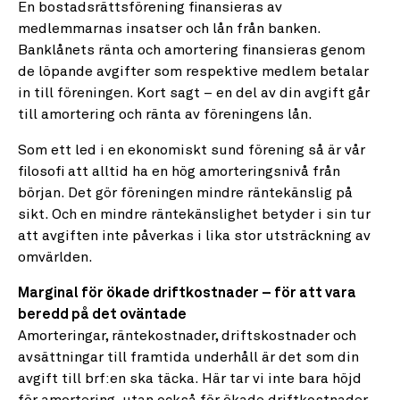
En bostadsrättsförening finansieras av
medlemmarnas insatser och lån från banken.
Banklånets ränta och amortering finansieras genom
de löpande avgifter som respektive medlem betalar
in till föreningen. Kort sagt – en del av din avgift går
till amortering och ränta av föreningens lån.
Som ett led i en ekonomiskt sund förening så är vår
filosofi att alltid ha en hög amorteringsnivå från
början. Det gör föreningen mindre räntekänslig på
sikt. Och en mindre räntekänslighet betyder i sin tur
att avgiften inte påverkas i lika stor utsträckning av
omvärlden.
Marginal för ökade driftkostnader – för att vara
beredd på det oväntade
Amorteringar, räntekostnader, driftskostnader och
avsättningar till framtida underhåll är det som din
avgift till brf:en ska täcka. Här tar vi inte bara höjd