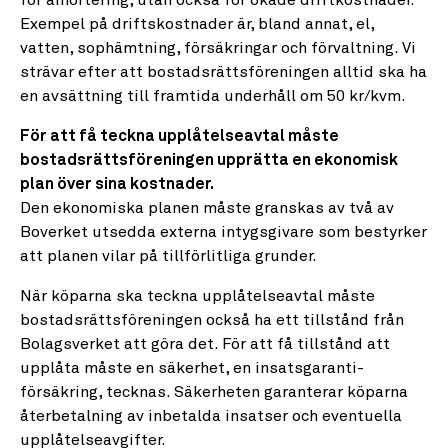
för amortering, utan också för ökade driftkostnader.
Exempel på driftskostnader är, bland annat, el,
vatten, sophämtning, försäkringar och förvaltning. Vi
strävar efter att bostadsrättsföreningen alltid ska ha
en avsättning till framtida underhåll om 50 kr/kvm.
För att få teckna upplåtelseavtal måste
bostadsrättsföreningen upprätta en ekonomisk
plan över sina kostnader.
Den ekonomiska planen måste granskas av två av
Boverket utsedda externa intygsgivare som bestyrker
att planen vilar på tillförlitliga grunder.
När köparna ska teckna upplåtelseavtal måste
bostadsrättsföreningen också ha ett tillstånd från
Bolagsverket att göra det. För att få tillstånd att
upplåta måste en säkerhet, en insatsgaranti­
försäkring, tecknas. Säkerheten garanterar köparna
återbetalning av inbetalda insatser och eventuella
upplåtelseavgifter.