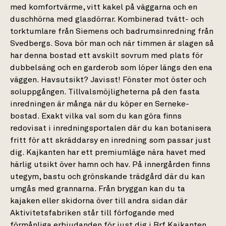
med komfortvärme, vitt kakel på väggarna och en
duschhörna med glasdörrar. Kombinerad tvätt- och
torktumlare från Siemens och badrumsinredning från
Svedbergs. Sova bör man och när timmen är slagen så
har denna bostad ett avskilt sovrum med plats för
dubbelsäng och en garderob som löper längs den ena
väggen. Havsutsikt? Javisst! Fönster mot öster och
soluppgången. Tillvalsmöjligheterna på den fasta
inredningen är många när du köper en Serneke-
bostad. Exakt vilka val som du kan göra finns
redovisat i inredningsportalen där du kan botanisera
fritt för att skräddarsy en inredning som passar just
dig. Kajkanten har ett premiumläge nära havet med
härlig utsikt över hamn och hav. På innergården finns
utegym, bastu och grönskande trädgård där du kan
umgås med grannarna. Från bryggan kan du ta
kajaken eller skidorna över till andra sidan där
Aktivitetsfabriken står till förfogande med
förmånliga erbjudanden för just dig i Brf Kajkanten.