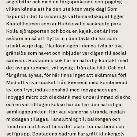
segelbåtar och med en färgsprakande soluppgång —
vilken känsla att ha den utsikten varje dag! Som
fixpunkt i det föränderliga vattenlandskapet ligger
Kastellholmen som är Hudiksvalls vackraste park.
Kolla sjörapporten och boka en kajak, det är inte
svårare än så att flytta in i den tavla du har som
utsikt varje dag. Planlösningen i denna tvåa är lika
gränslös som havet och inbjuder verkligen till social
samvaro. Bostadens kök har en naturlig kontakt med
det övriga rummet, väl synligt från alla håll. Och det
får gärna synas, för här finns inget att skämmas för!
Med ett vitvarupaket från Siemens med kombinerad
kyl och frys, induktionshäll med inbyggnadsugn,
inbyggd micro och diskbänk med underlimmad diskho
och en väl tilltagen köksö har du här den naturliga
samlingspunkten. Här kan vännerna stranda medan
middagen tillagas. I anslutning till balkongen och
fönstren mot havet finns det plats för matbord och
soffgrupp. Bostadens badrum har grått klinkergolv