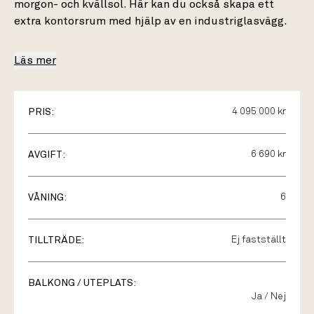
morgon- och kvällsol. Här kan du också skapa ett
extra kontorsrum med hjälp av en industriglasvägg.
Läs mer
PRIS:
4 095 000 kr
AVGIFT:
6 690 kr
VÅNING:
6
TILLTRÄDE:
Ej fastställt
BALKONG / UTEPLATS:
Ja / Nej