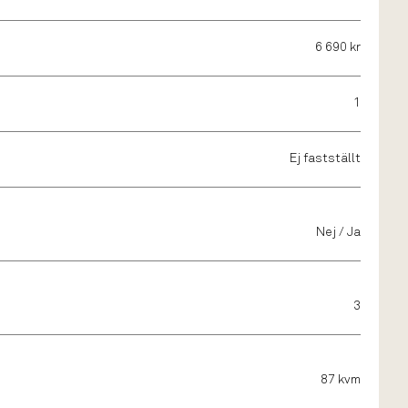
6 690 kr
1
Ej fastställt
Nej / Ja
3
87 kvm