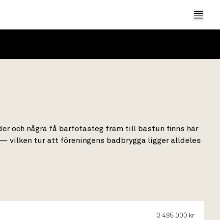
er och några få barfotasteg fram till bastun finns här
— vilken tur att föreningens badbrygga ligger alldeles
3 495 000 kr